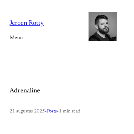
Spring
naar
Jeroen Rotty
de
inhoud
Menu
Adrenaline
21 augustus 2025
•
Posts
•
1 min read