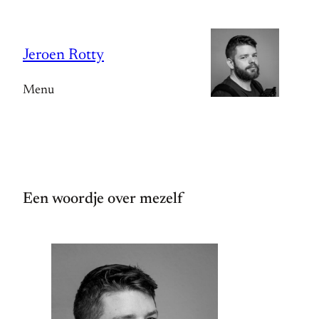
Spring
naar
Jeroen Rotty
de
inhoud
Menu
Een woordje over mezelf