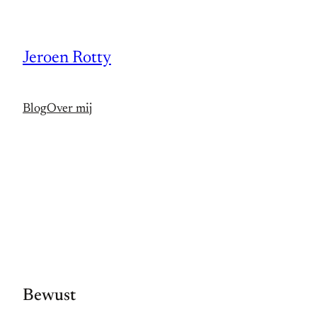
Spring
naar
Jeroen Rotty
de
inhoud
Blog
Over mij
Bewust