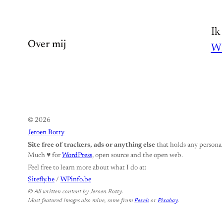
Ik
Over mij
Wi
© 2026
Jeroen Rotty
Site free of trackers, ads or anything else
that holds any personal
Much ♥️ for
WordPress
, open source and the open web.
Feel free to learn more about what I do at:
Sitefly.be
/
WPinfo.be
© All written content by Jeroen Rotty.
Most featured images also mine, some from
Pexels
or
Pixabay
.