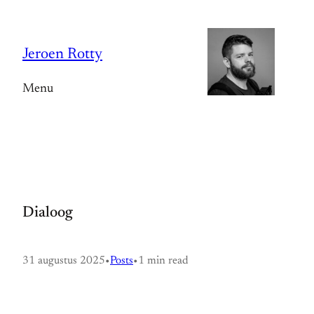
Spring
naar
Jeroen Rotty
de
inhoud
Menu
Dialoog
31 augustus 2025
•
Posts
•
1 min read