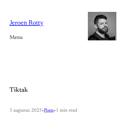
Spring
naar
Jeroen Rotty
de
inhoud
Menu
Tiktak
3 augustus 2025
•
Posts
•
1 min read