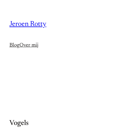
Spring
naar
Jeroen Rotty
de
inhoud
Blog
Over mij
Vogels