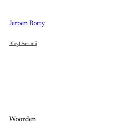
Spring
naar
Jeroen Rotty
de
inhoud
Blog
Over mij
Woorden