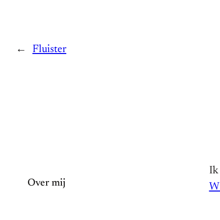
←
Fluister
Ik
Over mij
Wi