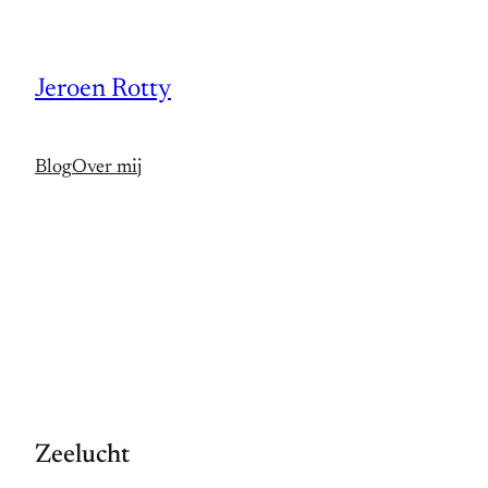
Spring
naar
Jeroen Rotty
de
inhoud
Blog
Over mij
Zeelucht