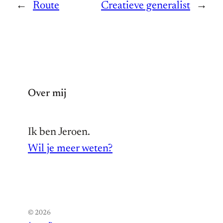
←
Route
Creatieve generalist
→
Over mij
Ik ben Jeroen.
Wil je meer weten?
© 2026