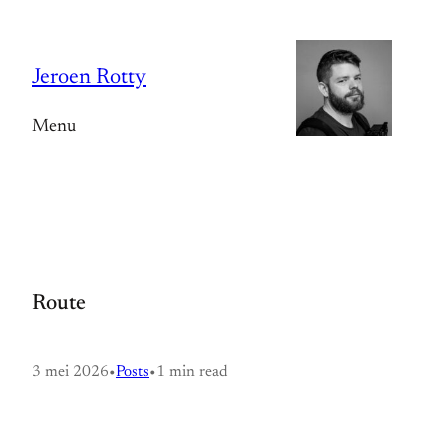
Spring
naar
Jeroen Rotty
de
inhoud
Menu
Route
3 mei 2026
•
Posts
•
1 min read