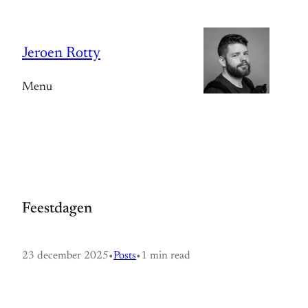
Spring
naar
Jeroen Rotty
de
inhoud
Menu
Feestdagen
23 december 2025
•
Posts
•
1 min read