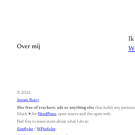
Ik
Over mij
Wi
© 2026
Jeroen Rotty
Site free of trackers, ads or anything else
that holds any personal
Much ♥️ for
WordPress
, open source and the open web.
Feel free to learn more about what I do at:
Sitefly.be
/
WPinfo.be