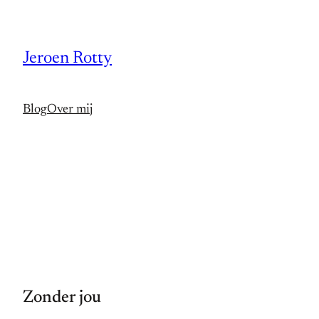
Spring
naar
Jeroen Rotty
de
inhoud
Blog
Over mij
Zonder jou