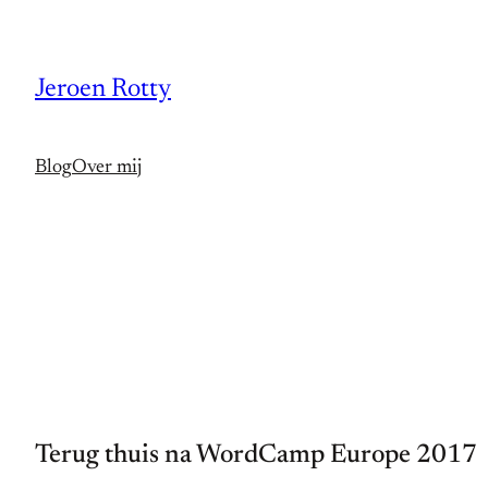
Spring
naar
Jeroen Rotty
de
inhoud
Blog
Over mij
Terug thuis na WordCamp Europe 2017